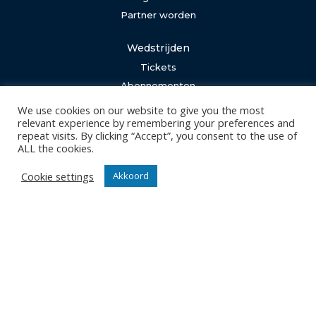
Partner worden
Wedstrijden
Tickets
Abonnementen
We use cookies on our website to give you the most
Algemeen
relevant experience by remembering your preferences and
repeat visits. By clicking “Accept”, you consent to the use of
Contact
ALL the cookies.
Events
Privacy Policy
Cookie settings
Akkoord
Klantenservice webshop
Algemene voorwaarden
Verzenden en retourneren
Disclaimer