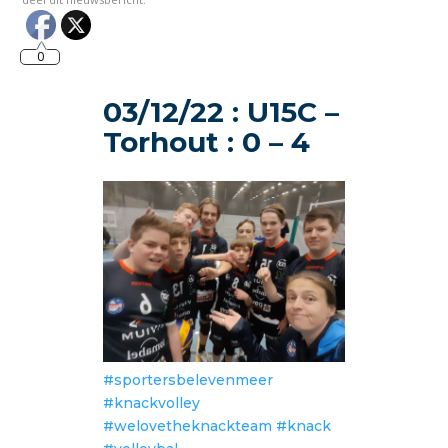
0
03/12/22 : U15C –
Torhout : 0 – 4
#sportersbelevenmeer
#knackvolley
#welovetheknackteam
#knack