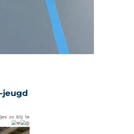
k-jeugd
es zo blij te
n