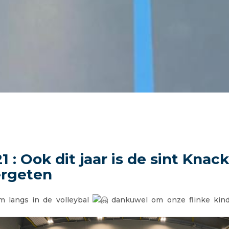
1 : Ook dit jaar is de sint Knac
ergeten
m langs in de volleybal
dankuwel om onze flinke kindj
make