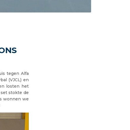
IONS
is tegen Alfa
ybal (VJCL) en
en losten het
 set stokte de
eks wonnen we