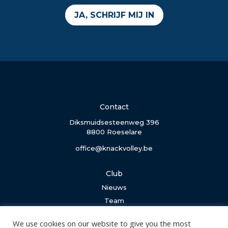
JA, SCHRIJF MIJ IN
Contact
Diksmuidsesteenweg 396
8800 Roeselare
office@knackvolley.be
Club
Nieuws
Team
Organisatie
We use cookies on our website to give you the most
Partner worden