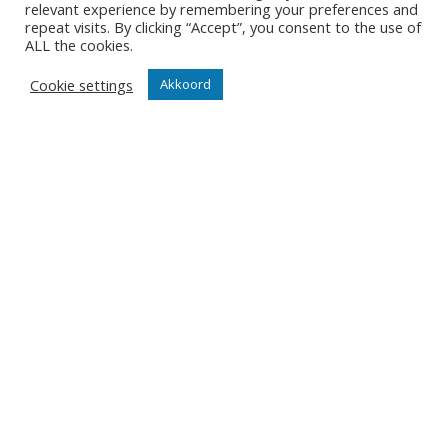
relevant experience by remembering your preferences and
repeat visits. By clicking “Accept”, you consent to the use of
ALL the cookies.
Wedstrijden
Tickets
Cookie settings
Akkoord
Abonnementen
Algemeen
Contact
Events
Privacy Policy
Klantenservice webshop
Algemene voorwaarden
Verzenden en retourneren
Disclaimer