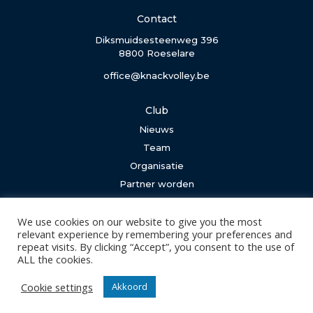
Contact
Diksmuidsesteenweg 396
8800 Roeselare
office@knackvolley.be
Club
Nieuws
Team
Organisatie
Partner worden
Wedstrijden
We use cookies on our website to give you the most
relevant experience by remembering your preferences and
Tickets
repeat visits. By clicking “Accept”, you consent to the use of
Abonnementen
ALL the cookies.
Cookie settings
Algemeen
Akkoord
Contact