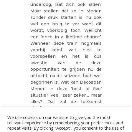
underdog, laat zich ook raden.
Maar stellen dat ze in Menen
zonder druk starten is nu ook
wel een brug te ver want dit
wordt, voorlopig toch, wellicht
een ‘once in a lifetime chance’.
Wanneer deze trein nogmaals
voorbij komt valt niet te
voorspellen en het is dus
kwestie van de deze
opportuniteit te grijpen nu de
uittocht, na dit seizoen, toch wel
begonnen is. Wat kan Decospan
Menen in deze ‘best of five’
situatie? Veel, zeer zeker… maar
alles? Dat zal de toekomst
uitwijzen.
We use cookies on our website to give you the most
Het cijfermateriaal vliegt de
relevant experience by remembering your preferences and
shredder in om versnipperd te
repeat visits. By clicking “Accept”, you consent to the use of
worden tot duizenden strookjes