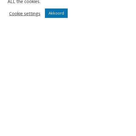
ALL the cookies.
minuscuul papier die, erger nog
Cookie settings
dan een puzzel van vijfduizend
Akkoord
zwarte blokjes, niet meer
wedersamengesteld kunnen
worden. De cijfers aan de start
zijn heel eenvoudig en driemaal
identiek: 0-0 in de
gewonnen/verloren wedstrijden,
0-0 in de eerste wedstrijd en 0-
0 in de eerste set.
DEEPEE
27/04/2022